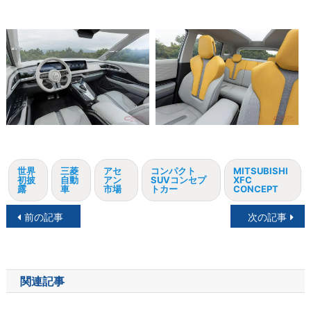
世界
三菱
アセ
コンパクト
MITSUBISHI
初披
自動
アン
SUVコンセプ
XFC
露
車
市場
トカー
CONCEPT
投
前の記事
次の記事
稿
ナ
関連記事
ビ