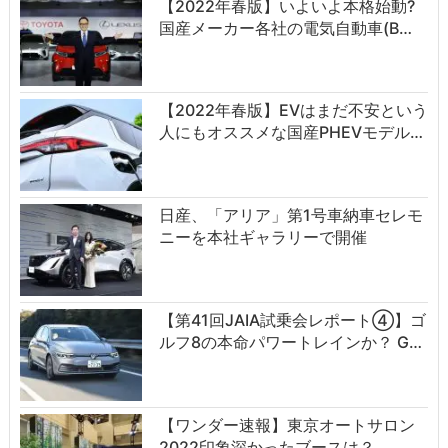
【2022年春版】いよいよ本格始動?
国産メーカー各社の電気自動車(B…
【2022年春版】EVはまだ不安という
人にもオススメな国産PHEVモデル…
日産、「アリア」第1号車納車セレモ
ニーを本社ギャラリーで開催
【第41回JAIA試乗会レポート④】ゴ
ルフ8の本命パワートレインか？ G…
【ワンダー速報】東京オートサロン
2022印象深かったブースは？