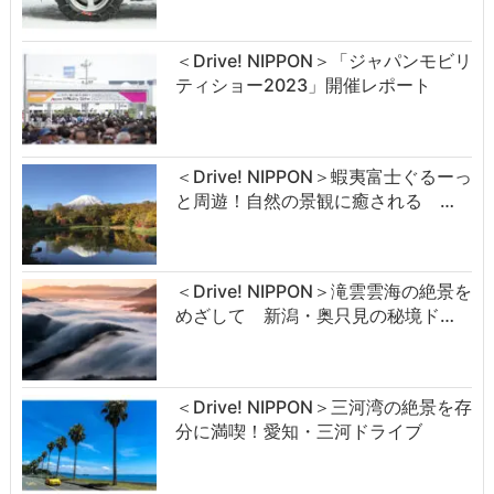
＜Drive! NIPPON＞「ジャパンモビリ
ティショー2023」開催レポート
＜Drive! NIPPON＞蝦夷富士ぐるーっ
と周遊！自然の景観に癒される …
＜Drive! NIPPON＞滝雲雲海の絶景を
めざして 新潟・奥只見の秘境ド…
＜Drive! NIPPON＞三河湾の絶景を存
分に満喫！愛知・三河ドライブ