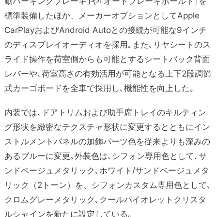
動パーキングブレーキ｣や｢オートブレーキホールド｣を
標準装備したほか、メーカーオプションとしてApple
CarPlayおよびAndroid Autoとの接続が可能な9インチ
のディスプレイオーディオを採用｡また､リヤシートのス
ライド操作を荷室側からも可能とするシートバック背面
レバーや､荷室高さの有効活用が可能となる上下2段調節
式カーゴボードを全車で採用し､機能性を向上した｡
内装では､ドアトリムおよび助手席トレイのキルティン
グ形状を緻密なテクスチャ形状に変更するとともにイン
ストルメントパネルの加飾パーツ色を従来よりも深みの
あるブルーに変更｡
外装色は､シフォン専用色として､サ
ンドベージュメタリック､ホワイト/サンドベージュメタ
リック（2トーン）を、シフォンカスタム専用色として､
クロムグレーメタリック､クールバイオレットクリスタ
ルシャインを新たに設定している｡