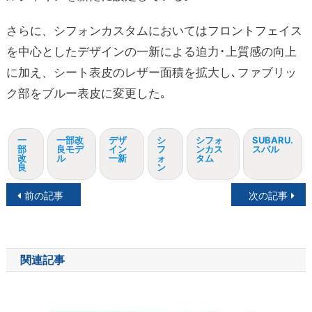
さらに、シフォンカスタムにおいてはフロントフェイス
を中心としたデザインの一新による迫力･上質感の向上
に加え、シート表皮のレザー面積を拡大し､ファブリッ
ク部をブルー表皮に変更した｡
一
一部改
デザ
シ
シフォ
SUBARU.
部
良モデ
イン
フ
ンカス
スバル
改
ル
一新
ォ
タム
良
ン
投
前の記事
次の記事
稿
ナ
関連記事
ビ
ゲ