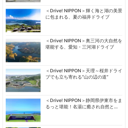
＜Drive! NIPPON＞輝く海と湖の美景
に包まれる、夏の福井ドライブ
＜Drive! NIPPON＞奥三河の大自然を
堪能する、愛知・三河湖ドライブ
＜Drive! NIPPON＞天理～桜井ドライ
ブでも立ち寄れる“山の辺の道”
＜Drive! NIPPON＞静岡県伊東市をま
るっと堪能！名湯に癒され自然と…