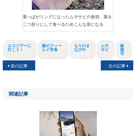
葉っぱがリングになったムササビの食痕。葉を
二つ折りにして食べるためこんな形になる
エコツアーに
森のフィー
もりのま
ムサ
飯
行こう！
ルド学舎
なびや
サビ
能
市
投
前の記事
次の記事
稿
ナ
関連記事
ビ
ゲ
ー