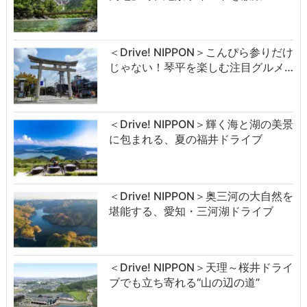
＜Drive! NIPPON＞こんぴら参りだけ
じゃない！琴平を楽しむ注目グルメ…
＜Drive! NIPPON＞輝く海と湖の美景
に包まれる、夏の福井ドライブ
＜Drive! NIPPON＞奥三河の大自然を
堪能する、愛知・三河湖ドライブ
＜Drive! NIPPON＞天理～桜井ドライ
ブでも立ち寄れる“山の辺の道”