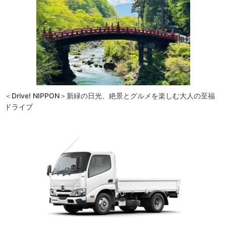
ー
シ
ョ
ン
＜Drive! NIPPON＞新緑の日光、絶景とグルメを楽しむ大人の至福
ドライブ