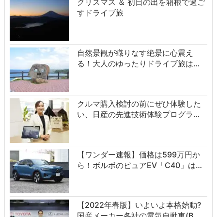
クリスマス ＆ 初日の出を箱根で過ご
すドライブ旅
自然景観が織りなす絶景に心震え
る！大人のゆったりドライブ旅は…
クルマ購入検討の前にぜひ体験した
い、日産の先進技術体験プログラ…
【ワンダー速報】価格は599万円か
ら！ボルボのピュアEV「C40」は…
【2022年春版】いよいよ本格始動?
国産メーカー各社の電気自動車(B…