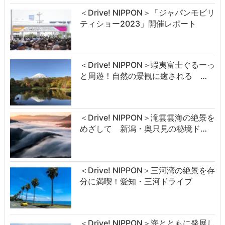
＜Drive! NIPPON＞「ジャパンモビリ
ティショー2023」開催レポート
＜Drive! NIPPON＞蝦夷富士ぐるーっ
と周遊！自然の景観に癒される …
＜Drive! NIPPON＞滝雲雲海の絶景を
めざして 新潟・奥只見の秘境ド…
＜Drive! NIPPON＞三河湾の絶景を存
分に満喫！愛知・三河ドライブ
＜Drive! NIPPON＞海とともに発展し