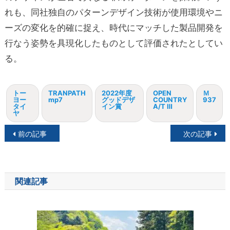
れも、同社独自のパターンデザイン技術が使用環境やニ
ーズの変化を的確に捉え、時代にマッチした製品開発を
行なう姿勢を具現化したものとして評価されたとしてい
る。
トー
TRANPATH
2022年度
OPEN
Ｍ
ヨー
mp7
グッドデザ
COUNTRY
937
タイ
イン賞
A/T Ⅲ
ヤ
投
前の記事
次の記事
稿
ナ
関連記事
ビ
ゲ