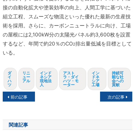
接の自動化拡大や塗装効率の向上、人間工学に基づいた
組立工程、スムーズな物流といった優れた最新の生産技
術を採用。さらに、カーボンニュートラルに向け、工場
の屋根には2,100kW分の太陽光パネル約3,600枚を設置
するなど、年間で約20％のCO
排出量低減を目標として
2
いる。
ダ
リニ
インド
アスト
イン
持続可
イ
ュー
ネシア
ラ・ダイ
ドネ
能な社
ハ
アル
現地法
ハツ・モ
シア
会への
ツ
人
ーター
工場
貢献
投
前の記事
次の記事
稿
ナ
関連記事
ビ