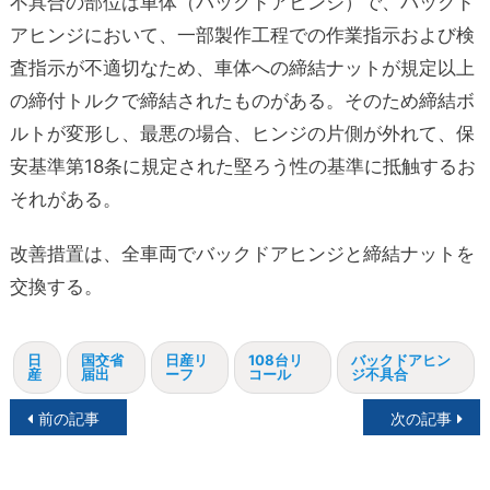
不具合の部位は車体（バックドアヒンジ）で、バックド
アヒンジにおいて、一部製作工程での作業指示および検
査指示が不適切なため、車体への締結ナットが規定以上
の締付トルクで締結されたものがある。そのため締結ボ
ルトが変形し、最悪の場合、ヒンジの片側が外れて、保
安基準第18条に規定された堅ろう性の基準に抵触するお
それがある。
改善措置は、全車両でバックドアヒンジと締結ナットを
交換する。
日
国交省
日産リ
108台リ
バックドアヒン
産
届出
ーフ
コール
ジ不具合
投
前の記事
次の記事
稿