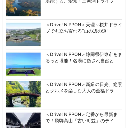
堪能する、愛知・三河湖ドライブ
＜Drive! NIPPON＞天理～桜井ドライ
ブでも立ち寄れる“山の辺の道”
＜Drive! NIPPON＞静岡県伊東市をま
るっと堪能！名湯に癒され自然と…
＜Drive! NIPPON＞新緑の日光、絶景
とグルメを楽しむ大人の至福ドラ…
＜Drive! NIPPON＞定番から最新ま
で！飛騨高山「古い町並」のテイ…