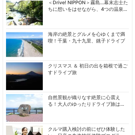
＜Drive! NIPPON＞霧島…幕末志士た
ちに想いをはせながら、4つの温泉…
海岸の絶景とグルメを心ゆくまで満
喫！千葉・九十九里、銚子ドライブ
クリスマス ＆ 初日の出を箱根で過ご
すドライブ旅
自然景観が織りなす絶景に心震え
る！大人のゆったりドライブ旅は…
クルマ購入検討の前にぜひ体験した