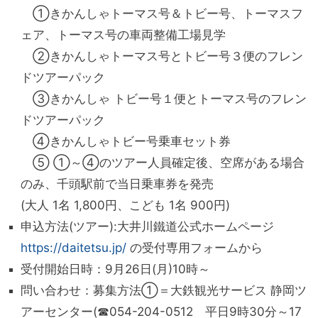
①きかんしゃトーマス号＆トビー号、トーマスフ
ェア、トーマス号の車両整備工場見学
②きかんしゃトーマス号とトビー号３便のフレン
ドツアーパック
③きかんしゃ トビー号１便とトーマス号のフレン
ドツアーパック
④きかんしゃトビー号乗車セット券
⑤ ①～④のツアー人員確定後、空席がある場合
のみ、千頭駅前で当日乗車券を発売
(大人 1名 1,800円、こども 1名 900円)
申込方法(ツアー):大井川鐵道公式ホームページ
https://daitetsu.jp/
の受付専用フォームから
受付開始日時：9月26日(月)10時～
問い合わせ：募集方法①＝大鉄観光サービス 静岡ツ
アーセンター(☎054-204-0512 平日9時30分～17