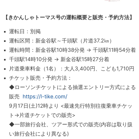
【きかんしゃトーマス号の運転概要と販売・予約方法】
運転日：別掲
運転区間：新金谷駅～千頭駅（片道37.2㎞）
運転時間：新金谷駅10時38分発 → 千頭駅11時54分着
千頭駅14時10分発 → 新金谷駅15時27分着
片道乗車料金（1名）：大人3,400円、こども1,710円
チケット販売・予約方法：
◆ローソンチケットによる抽選エントリー方式による
販売
https://l-tike.com/
9月17日(土)12時より <最速先行特別往復乗車チケッ
ト→片道チケットでの販売>
◆一部旅行会社、ツアー形式での販売(内容は取り扱
い旅行会社により異なる)