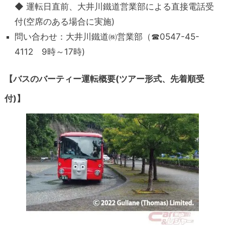
◆ 運転日直前、大井川鐵道営業部による直接電話受
付(空席のある場合に実施)
問い合わせ：大井川鐵道㈱営業部（☎0547-45-
4112 9時～17時)
【バスのバーティー運転概要(ツアー形式、先着順受
付)】