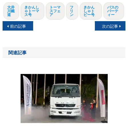
大井
きかんし
トーマ
フ
きかん
バスの
川鐵
ゃトーマ
スフェ
リ
しゃト
バーテ
道
ス号
ア
ン
ビー号
ィー
投
前の記事
次の記事
稿
ナ
関連記事
ビ
ゲ
ー
シ
ョ
ン