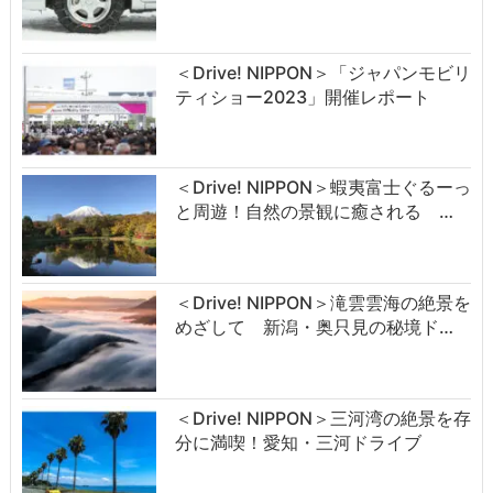
＜Drive! NIPPON＞「ジャパンモビリ
ティショー2023」開催レポート
＜Drive! NIPPON＞蝦夷富士ぐるーっ
と周遊！自然の景観に癒される …
＜Drive! NIPPON＞滝雲雲海の絶景を
めざして 新潟・奥只見の秘境ド…
＜Drive! NIPPON＞三河湾の絶景を存
分に満喫！愛知・三河ドライブ