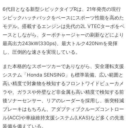
6代目となる新型シビックタイプRは、21年発売の現行
シビックハッチバックをベースにスポーツ性能を高めた
モデル。搭載するエンジンは先代の2L VTECターボをベ
ースとしながら、ターボチャージャーの刷新などにより
最高出力243kW(330ps)、最大トルク420Nmを発揮
し、圧倒的な速さを実現している。
また本格的なスポーツカーでありながら、安全運転支援
システム「Honda SENSING」も標準装備。広い範囲と
高い精度で対象物を検知するフロントワイドビューカメ
ラや、ガラスや外壁など非金属も高い精度で検知する前
後ソナーセンサー、リアのレーダーを採用し、衝突軽減
ブレーキはもちろん、アダプティブクルーズコントロー
ル(ACC)や車線維持支援システム(LKAS)など多くの先進
装備を備えている。