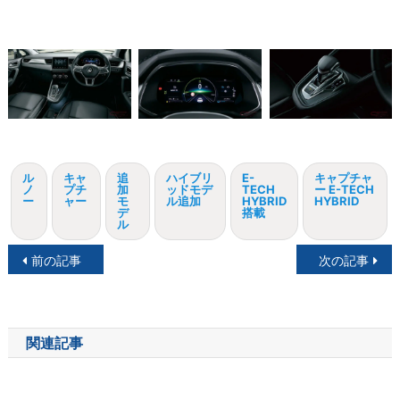
ル
キャ
追
ハイブリ
E-
キャプチャ
ノ
プチ
加
ッドモデ
TECH
ー E-TECH
ー
ャー
モ
ル追加
HYBRID
HYBRID
デ
搭載
ル
投
前の記事
次の記事
稿
ナ
関連記事
ビ
ゲ