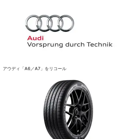
ー
シ
ョ
ン
アウディ「A6／A7」をリコール