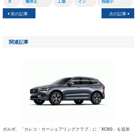
タ
働停止
工場
イン
程縮小
投
前の記事
次の記事
稿
ナ
関連記事
ビ
ゲ
ー
シ
ョ
ン
ボルボ、「カレコ・カーシェアリングクラブ」に「XC60」を追加