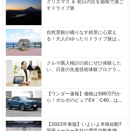
クリスマス ＆ 初日の出を箱根で過ご
すドライブ旅
自然景観が織りなす絶景に心震え
る！大人のゆったりドライブ旅は…
クルマ購入検討の前にぜひ体験した
い、日産の先進技術体験プログラ…
【ワンダー速報】価格は599万円か
ら！ボルボのピュアEV「C40」は…
【2022年春版】いよいよ本格始動?
国産メーカー各社の電気自動車(B…