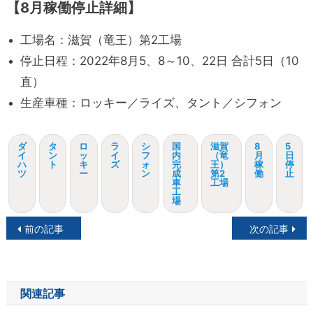
【8月稼働停止詳細】
工場名：滋賀（竜王）第2工場
停止日程：2022年8月5、8～10、22日 合計5日（10
直）
生産車種：ロッキー／ライズ、タント／シフォン
ダ
タ
ロ
ラ
シ
国
滋賀
8
5
イ
ン
ッ
イ
フ
内
（竜
月
日
ハ
ト
キ
ズ
ォ
完
王）
稼
停
ツ
ー
ン
成
第2
働
止
車
工場
工
場
投
前の記事
次の記事
稿
ナ
関連記事
ビ