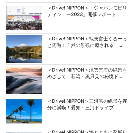
＜Drive! NIPPON＞「ジャパンモビリ
ティショー2023」開催レポート
＜Drive! NIPPON＞蝦夷富士ぐるーっ
と周遊！自然の景観に癒される …
＜Drive! NIPPON＞滝雲雲海の絶景を
めざして 新潟・奥只見の秘境ド…
＜Drive! NIPPON＞三河湾の絶景を存
分に満喫！愛知・三河ドライブ
＜Drive! NIPPON＞海とともに発展し