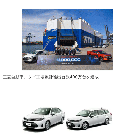
ゲ
ー
シ
ョ
ン
三菱自動車、タイ工場累計輸出台数400万台を達成