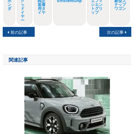
ホ
グ
純正
EfficientGrip
エフィ
新型ス
ン
ッ
装着
シエン
テップ
ダ
ド
用タ
トグリ
ワゴン
イ
イヤ
ップ
ヤ
ー
投
前の記事
次の記事
稿
ナ
関連記事
ビ
ゲ
ー
シ
ョ
ン