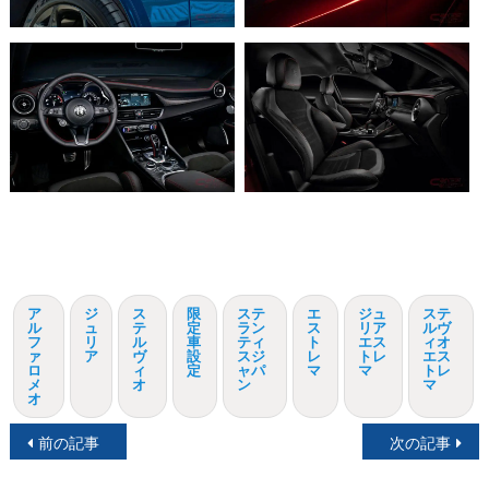
ア
ジ
ス
限
ステ
エ
ジュ
ステ
ル
ュ
テ
定
ラン
ス
リア
ルヴ
フ
リ
ル
車
ティ
ト
エス
ィオ
ァ
ア
ヴ
設
スジ
レ
トレ
エス
ロ
ィ
定
ャパ
マ
マ
トレ
メ
オ
ン
マ
オ
投
前の記事
次の記事
稿