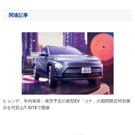
ナ
関連記事
ビ
ゲ
ー
シ
ョ
ン
ヒョンデ、年内発表・発売予定の新型EV「コナ」の期間限定特別展
示を代官山T-SITEで開催