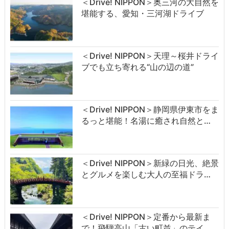
＜Drive! NIPPON＞奥三河の大自然を
堪能する、愛知・三河湖ドライブ
＜Drive! NIPPON＞天理～桜井ドライ
ブでも立ち寄れる“山の辺の道”
＜Drive! NIPPON＞静岡県伊東市をま
るっと堪能！名湯に癒され自然と…
＜Drive! NIPPON＞新緑の日光、絶景
とグルメを楽しむ大人の至福ドラ…
＜Drive! NIPPON＞定番から最新ま
で！飛騨高山「古い町並」のテイ…