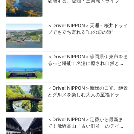
堪能する、愛知・三河湖ドライブ
＜Drive! NIPPON＞天理～桜井ドライ
ブでも立ち寄れる“山の辺の道”
＜Drive! NIPPON＞静岡県伊東市をま
るっと堪能！名湯に癒され自然と…
＜Drive! NIPPON＞新緑の日光、絶景
とグルメを楽しむ大人の至福ドラ…
＜Drive! NIPPON＞定番から最新ま
で！飛騨高山「古い町並」のテイ…