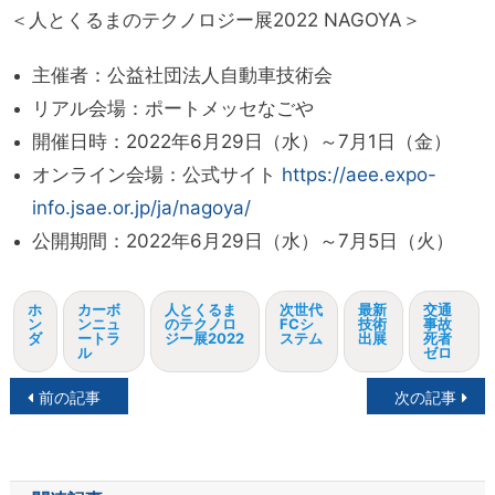
＜人とくるまのテクノロジー展2022 NAGOYA＞
主催者：公益社団法人自動車技術会
リアル会場：ポートメッセなごや
開催日時：2022年6月29日（水）～7月1日（金）
オンライン会場：公式サイト
https://aee.expo-
info.jsae.or.jp/ja/nagoya/
公開期間：2022年6月29日（水）～7月5日（火）
ホ
カーボ
人とくるま
次世代
最新
交通
ン
ンニュ
のテクノロ
FCシ
技術
事故
ダ
ートラ
ジー展2022
ステム
出展
死者
ル
ゼロ
投
前の記事
次の記事
稿
ナ