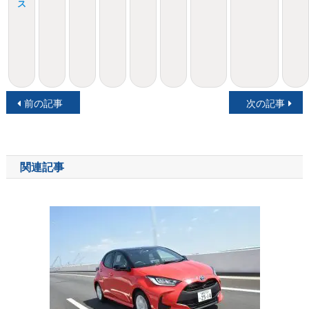
ス
投
前の記事
次の記事
稿
ナ
関連記事
ビ
ゲ
ー
シ
ョ