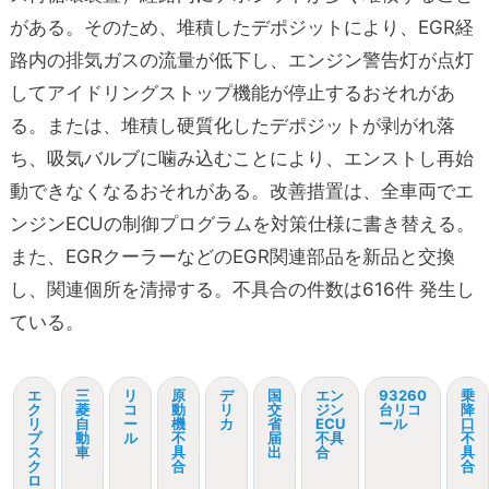
がある。そのため、堆積したデポジットにより、EGR経
路内の排気ガスの流量が低下し、エンジン警告灯が点灯
してアイドリングストップ機能が停止するおそれがあ
る。または、堆積し硬質化したデポジットが剥がれ落
ち、吸気バルブに噛み込むことにより、エンストし再始
動できなくなるおそれがある。改善措置は、全車両でエ
ンジンECUの制御プログラムを対策仕様に書き替える。
また、EGRクーラーなどのEGR関連部品を新品と交換
し、関連個所を清掃する。不具合の件数は616件 発生し
ている。
エ
三
リ
原
デ
国
エン
93260
乗
ク
菱
コ
動
リ
交
ジン
台リコ
降
リ
自
ー
機
カ
省
ECU
ール
口
プ
動
ル
不
届
不具
不
ス
車
具
出
合
具
ク
合
合
ロ