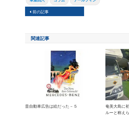
車屋四六
コラム
テールフィン
投
前の記事
稿
ナ
関連記事
ビ
ゲ
ー
シ
ョ
ン
昔自動車広告は絵だった－５
奄美大島に初
ルーと称え