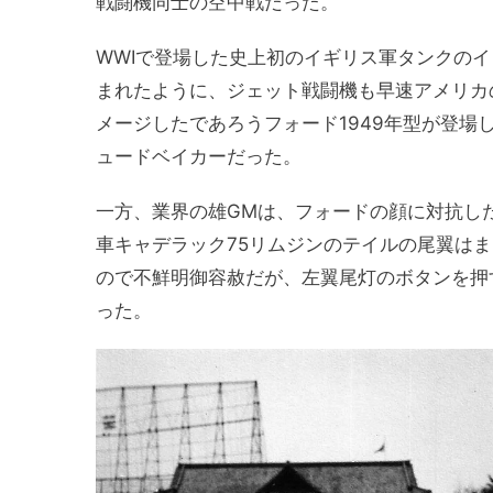
戦闘機同士の空中戦だった。
WWⅠで登場した史上初のイギリス軍タンクの
まれたように、ジェット戦闘機も早速アメリカ
メージしたであろうフォード1949年型が登場
ュードベイカーだった。
一方、業界の雄GMは、フォードの顔に対抗し
車キャデラック75リムジンのテイルの尾翼は
ので不鮮明御容赦だが、左翼尾灯のボタンを押
った。