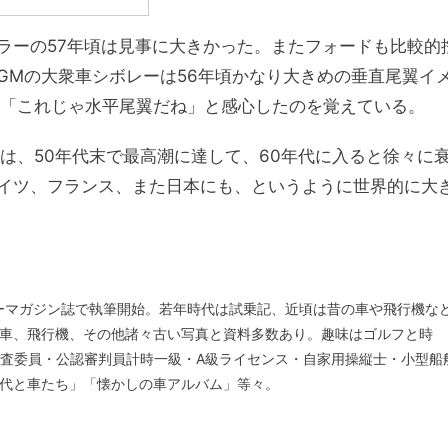
ラーの57年頃は見事に大きかった。またフォードも比較的
GMの大衆車シボレーは56年頃かなり大きめの垂直尾翼イ
り「これじゃ水平尾翼だね」と感心したのを覚えている。
は、50年代末で最高潮に達して、60年代に入ると徐々に
イツ、フランス、また日本にも、というように世界的に大
ターマガジン誌で執筆開始。若年時代は試乗記、近頃は昔の車や飛行機な
車、飛行機、その他諸々古い写真と資料多数あり。趣味はゴルフと時
格審査委員・公認審判員計時一級・A級ライセンス・自家用操縦士・小型船
代と車たち」「懐かしの車アルバム」等々。