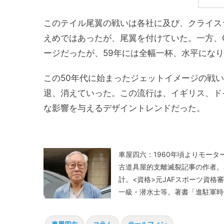
このテイル尾翼の戦いは各社に及び、クライス
えめではあったが、尾翼を付けていた。一方、
ージだったが、59年には全幅一杯、水平にな
この50年代に始まったジェットイメージの戦い
退、消えていった。この流行は、イギリス、ド
な影響を与えるデザイントレンドだった。
車屋四六：1960年頃よりモー
古道具屋的支離滅裂記事の作者。
計。<資格>元JAFスポーツ資
一級・潜水士等。著書「進駐軍時