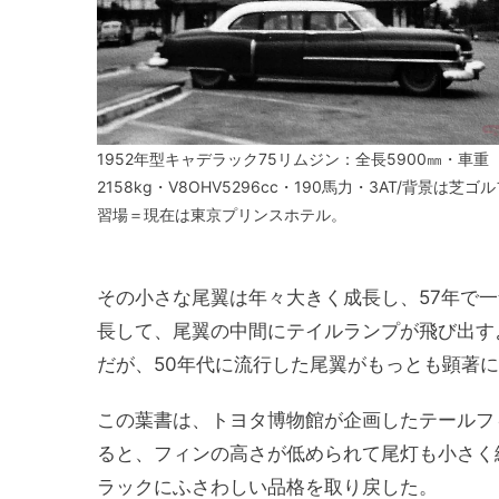
1952年型キャデラック75リムジン：全長5900㎜・車重
2158kg・V8OHV5296cc・190馬力・3AT/背景は芝ゴ
習場＝現在は東京プリンスホテル。
その小さな尾翼は年々大きく成長し、57年で一
長して、尾翼の中間にテイルランプが飛び出す
だが、50年代に流行した尾翼がもっとも顕著
この葉書は、トヨタ博物館が企画したテールフ
ると、フィンの高さが低められて尾灯も小さく
ラックにふさわしい品格を取り戻した。