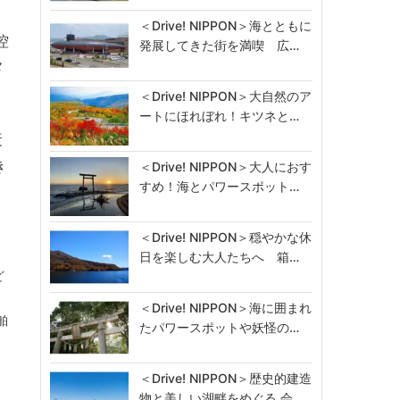
＜Drive! NIPPON＞海とともに
控
発展してきた街を満喫 広…
メ
＜Drive! NIPPON＞大自然のア
ートにほれぼれ！キツネと…
衰
き
＜Drive! NIPPON＞大人におす
すめ！海とパワースポット…
＜Drive! NIPPON＞穏やかな休
日を楽しむ大人たちへ 箱…
ど
＜Drive! NIPPON＞海に囲まれ
舶
たパワースポットや妖怪の…
＜Drive! NIPPON＞歴史的建造
物と美しい湖畔をめぐる 会…