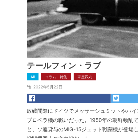
テールフィン・ラブ
All
コラム・特集
車屋四六
2022年5月22日
敗戦間際にドイツでメッサーシュミットやハイ
プロペラ機の戦いだった。1950年の朝鮮動
と、ソ連貸与のMIG-15ジェット戦闘機が登場