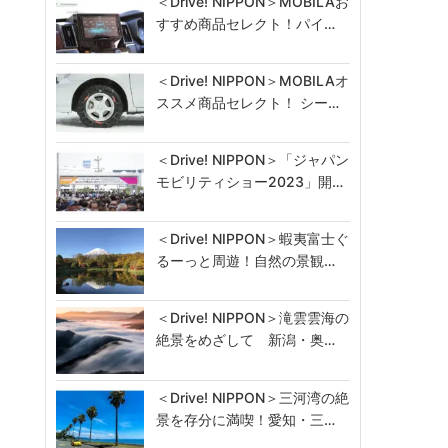
＜Drive! NIPPON＞MOBILAお
すすめ商品セレクト！パイ…
＜Drive! NIPPON＞MOBILAオ
ススメ商品セレクト！ シー…
＜Drive! NIPPON＞「ジャパン
モビリティショー2023」開…
＜Drive! NIPPON＞蝦夷富士ぐ
るーっと周遊！自然の景観…
＜Drive! NIPPON＞滝雲雲海の
絶景をめざして 新潟・奥…
＜Drive! NIPPON＞三河湾の絶
景を存分に満喫！愛知・三…