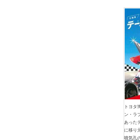
トヨタ
ン・ラ
あった
に移り
噴気孔