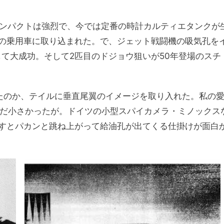
インパクトは強烈で、今では定番の時計カルティエタンクが
の乗用車に取り込まれた。で、ジェット戦闘機の吸気孔を
して大成功。そして2匹目のドジョウ狙いが50年登場のスチ
たのか、テイルに垂直尾翼のイメージを取り入れた。私の
まだ小さかったが。ドイツの小型スパイカメラ・ミノックス
すとパカンと跳ね上がって給油孔が出てくる仕掛けが面白