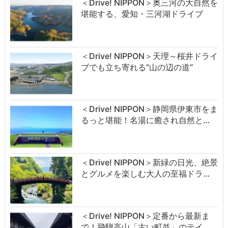
＜Drive! NIPPON＞奥三河の大自然を
堪能する、愛知・三河湖ドライブ
＜Drive! NIPPON＞天理～桜井ドライ
ブでも立ち寄れる“山の辺の道”
＜Drive! NIPPON＞静岡県伊東市をま
るっと堪能！名湯に癒され自然と…
＜Drive! NIPPON＞新緑の日光、絶景
とグルメを楽しむ大人の至福ドラ…
＜Drive! NIPPON＞定番から最新ま
で！飛騨高山「古い町並」のテイ…