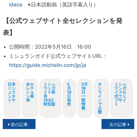
ideos
※日本語動画（英語字幕入り）
【公式ウェブサイト全セレクションを発
表】
公開時間：2022年5月16日 16:00
ミシュランガイド公式ウェブサイトURL：
https://guide.michelin.com/jp/ja
日本
全セ
ミシュ
5
5月
オ
ミシュ
ミシ
レク
ランガ
月
16
ン
ランガ
ュラ
ショ
イド奈
19
日
ラ
イド公
ンタ
ン発
良
日
一
イ
式ウェ
イヤ
表
2022
発
部
ン
ブサイ
特別版
売
情
で
ト
報
公
開
投
前の記事
次の記事
稿