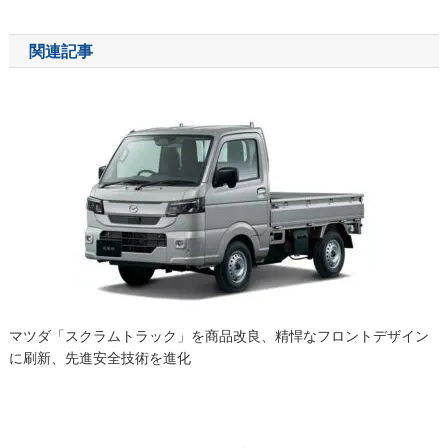
ナ
関連記事
ビ
ゲ
ー
シ
ョ
ン
マツダ「スクラムトラック」を商品改良、精悍なフロントデザイン
に刷新、先進安全技術を進化