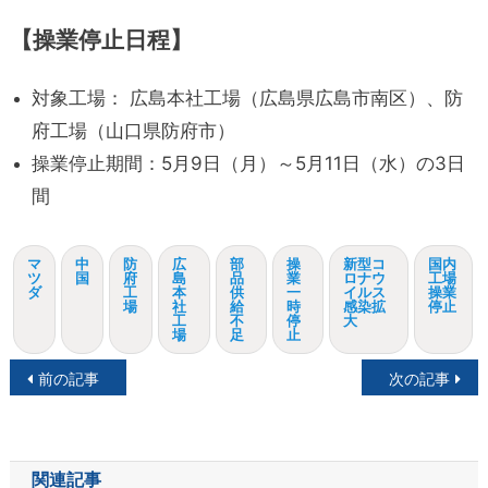
【操業停止日程】
対象工場： 広島本社工場（広島県広島市南区）、防
府工場（山口県防府市）
操業停止期間：5月9日（月）～5月11日（水）の3日
間
マ
中
防
広
部
操
新型コ
国内
ツ
国
府
島
品
業
ロナウ
工場
ダ
工
本
供
一
イルス
操業
場
社
給
時
感染拡
停止
工
不
停
大
場
足
止
投
前の記事
次の記事
稿
ナ
関連記事