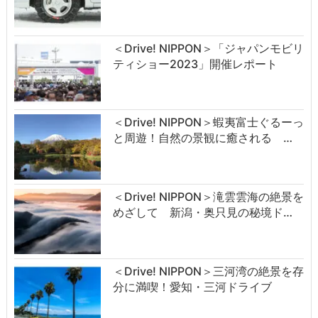
＜Drive! NIPPON＞「ジャパンモビリ
ティショー2023」開催レポート
＜Drive! NIPPON＞蝦夷富士ぐるーっ
と周遊！自然の景観に癒される …
＜Drive! NIPPON＞滝雲雲海の絶景を
めざして 新潟・奥只見の秘境ド…
＜Drive! NIPPON＞三河湾の絶景を存
分に満喫！愛知・三河ドライブ