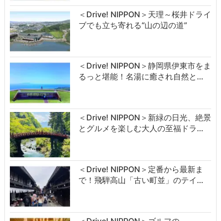
＜Drive! NIPPON＞天理～桜井ドライ
ブでも立ち寄れる“山の辺の道”
＜Drive! NIPPON＞静岡県伊東市をま
るっと堪能！名湯に癒され自然と…
＜Drive! NIPPON＞新緑の日光、絶景
とグルメを楽しむ大人の至福ドラ…
＜Drive! NIPPON＞定番から最新ま
で！飛騨高山「古い町並」のテイ…
＜Drive! NIPPON＞ゴルフの