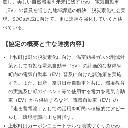
進し、美しい自然環境を未来に残すため、電気自動車
（EV）の普及を通じた地域課題の解決、脱炭素化社会実
現、SDGs達成に向けて、更に連携を強化していくと述
べている。
【協定の概要と主な連携内容】
上牧町は町の脱炭素化に向け、温室効果ガスの削減対
策として有効な電気自動車（EV）の計画的な整備や
町内の電気自動車（EV）普及に向けた諸施策を実施
する。また、日産、奈良日産自動車と共に、環境教育
の実施及び町のイベント等で使用する電力を電気自動
車（EV）から供給するなど、電気自動車（EV）の
「走る蓄電池」としての活用を町民へ積極的にアピー
ルし、環境意識向上を目指す。
上牧町はカーボンニュートラルな地域づくりのため、