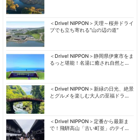
＜Drive! NIPPON＞天理～桜井ドライ
ブでも立ち寄れる“山の辺の道”
＜Drive! NIPPON＞静岡県伊東市をま
るっと堪能！名湯に癒され自然と…
＜Drive! NIPPON＞新緑の日光、絶景
とグルメを楽しむ大人の至福ドラ…
＜Drive! NIPPON＞定番から最新ま
で！飛騨高山「古い町並」のテイ…