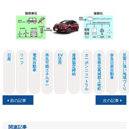
日
リ
電
再
EV
連
カ
奈
奈
災
産
ー
気
生
活
携
ー
良
良
害
フ
自
可
用
協
ボ
県
日
に
動
能
定
ン
北
産
強
車
エ
締
ニ
葛
自
い
ネ
結
ュ
城
動
地
ル
ー
郡
車
域
ギ
ト
上
づ
ー
ラ
牧
く
ル
町
り
投
前の記事
次の記事
稿
ナ
関連記事