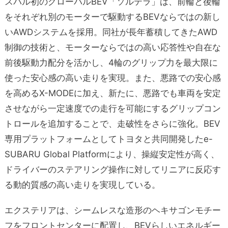
スバル初のグローバルBEV「ソルテラ」は、前輪と後輪
をそれぞれ別のモーターで駆動するBEVならではの新し
いAWDシステムを採用。同社が長年蓄積してきたAWD
制御の技術と、モーターならではの高い応答性や自在な
前後駆動力配分を活かし、4輪のグリップ力を最大限に
使った安心感の高い走りを実現。また、悪路での安心感
を高めるX-MODEに加え、新たに、悪路でも車両を安定
させながら一定速度での走行を可能にするグリップコン
トロールを追加することで、走破性をさらに強化。BEV
専用プラットフォームとしてトヨタと共同開発したe-
SUBARU Global Platformにより、操縦安定性が高く、
ドライバーのステアリング操作に対してリニアに反応す
る動的質感の高い走りを実現している。
エクステリアは、シームレスな造形のヘキサゴンモチー
フをフロントセンターに配置し、BEVらしいエネルギー