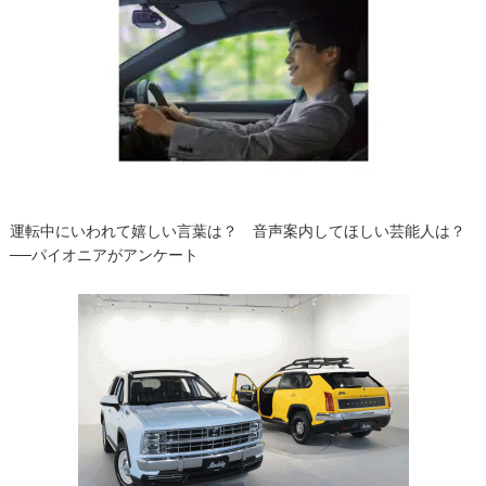
ー
シ
ョ
ン
運転中にいわれて嬉しい言葉は？ 音声案内してほしい芸能人は？
──パイオニアがアンケート