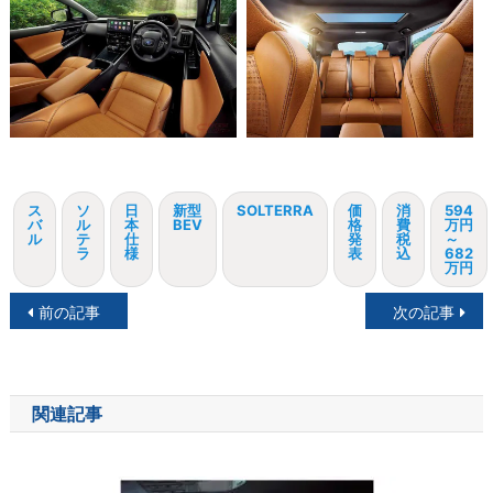
ス
ソ
日
新型
SOLTERRA
価
消
594
バ
ル
本
BEV
格
費
万円
ル
テ
仕
発
税
～
ラ
様
表
込
682
万円
投
前の記事
次の記事
稿
ナ
関連記事
ビ
ゲ