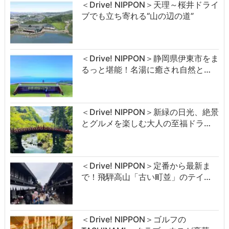
＜Drive! NIPPON＞天理～桜井ドライ
ブでも立ち寄れる“山の辺の道”
＜Drive! NIPPON＞静岡県伊東市をま
るっと堪能！名湯に癒され自然と…
＜Drive! NIPPON＞新緑の日光、絶景
とグルメを楽しむ大人の至福ドラ…
＜Drive! NIPPON＞定番から最新ま
で！飛騨高山「古い町並」のテイ…
＜Drive! NIPPON＞ゴルフの