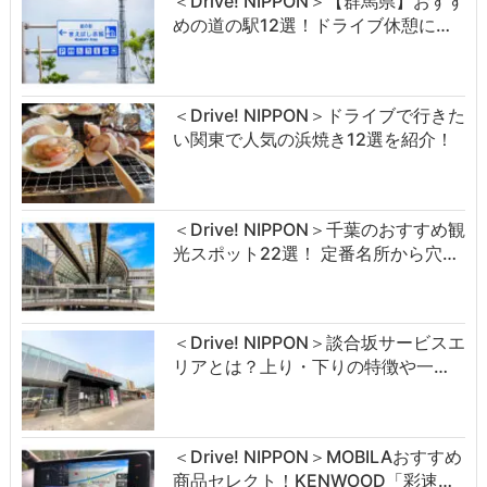
＜Drive! NIPPON＞【群馬県】おすす
めの道の駅12選！ドライブ休憩に…
＜Drive! NIPPON＞ドライブで行きた
い関東で人気の浜焼き12選を紹介！
＜Drive! NIPPON＞千葉のおすすめ観
光スポット22選！ 定番名所から穴…
＜Drive! NIPPON＞談合坂サービスエ
リアとは？上り・下りの特徴や一…
＜Drive! NIPPON＞MOBILAおすすめ
商品セレクト！KENWOOD「彩速…