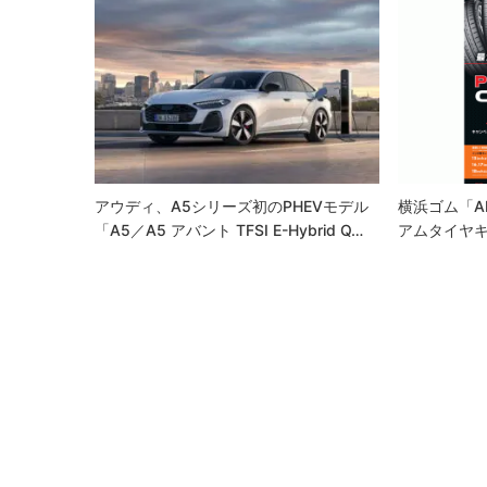
ゲ
ー
シ
ョ
ン
アウディ、A5シリーズ初のPHEVモデル
横浜ゴム「AD
「A5／A5 アバント TFSI E-Hybrid Q…
アムタイヤ