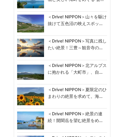
＜Drive! NIPPON＞山々を駆け
抜けて五色沼の映えスポッ…
＜Drive! NIPPON＞写真に残し
たい絶景！三豊～観音寺の…
＜Drive! NIPPON＞北アルプス
に抱かれる「大町市」、自…
＜Drive! NIPPON＞夏限定のひ
まわりの絶景を求めて。海…
＜Drive! NIPPON＞絶景の連
続！開聞岳を望む絶景をめ…