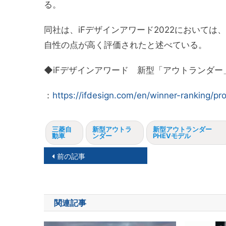
る。
同社は、iFデザインアワード2022において
自性の点が高く評価されたと述べている。
◆iFデザインアワード 新型「アウトランダー
：
https://ifdesign.com/en/winner-ranking/pr
三菱自
新型アウトラ
新型アウトランダー
動車
ンダー
PHEVモデル
投
前の記事
稿
ナ
関連記事
ビ