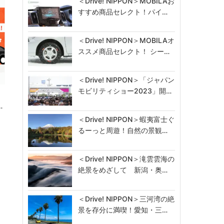
＜Drive! NIPPON＞MOBILAお
すすめ商品セレクト！パイ…
＜Drive! NIPPON＞MOBILAオ
ススメ商品セレクト！ シー…
＜Drive! NIPPON＞「ジャパン
モビリティショー2023」開…
…
＜Drive! NIPPON＞蝦夷富士ぐ
るーっと周遊！自然の景観…
＜Drive! NIPPON＞滝雲雲海の
絶景をめざして 新潟・奥…
＜Drive! NIPPON＞三河湾の絶
景を存分に満喫！愛知・三…