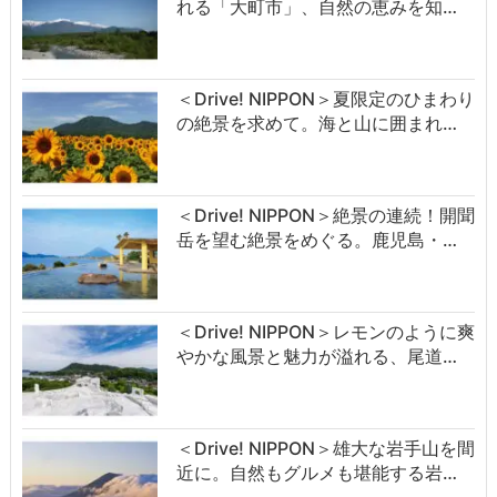
れる「大町市」、自然の恵みを知…
＜Drive! NIPPON＞夏限定のひまわり
の絶景を求めて。海と山に囲まれ…
＜Drive! NIPPON＞絶景の連続！開聞
岳を望む絶景をめぐる。鹿児島・…
＜Drive! NIPPON＞レモンのように爽
やかな風景と魅力が溢れる、尾道…
＜Drive! NIPPON＞雄大な岩手山を間
近に。自然もグルメも堪能する岩…