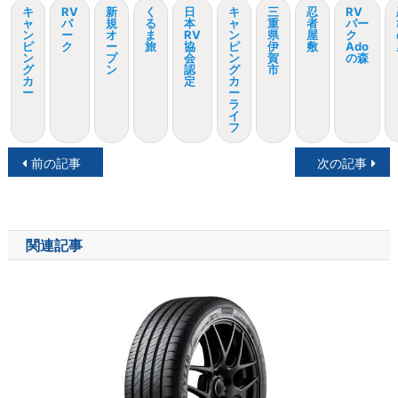
キ
RV
新
く
日
キ
三
忍
RV
ャ
パ
規
る
本
ャ
重
者
パー
ン
ー
オ
ま
RV
ン
県
屋
ク
ピ
ク
ー
旅
協
ピ
伊
敷
Ado
ン
プ
会
ン
賀
の森
グ
ン
認
グ
市
カ
定
カ
ー
ー
ラ
イ
フ
投
前の記事
次の記事
稿
ナ
関連記事
ビ
ゲ
ー
シ