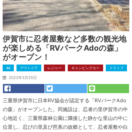
伊賀市に忍者屋敷など多数の観光地
が楽しめる「RVパークAdoの森」
がオープン！
All
アウトドア
レジャー
キャンピングカー
ドライブ
2022年3月25日
三重県伊賀市に日本RV協会が認定する「RVパークAdo
の森」がオープンした。同施設は、忍者の里伊賀市の中
心地近く、三重県森林公園に隣接した静かな里山の中に
位置し、忍びの里及び芭蕉の故郷として、忍者屋敷や白