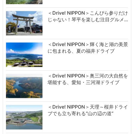
＜Drive! NIPPON＞こんぴら参りだけ
じゃない！琴平を楽しむ注目グルメ…
＜Drive! NIPPON＞輝く海と湖の美景
に包まれる、夏の福井ドライブ
＜Drive! NIPPON＞奥三河の大自然を
堪能する、愛知・三河湖ドライブ
＜Drive! NIPPON＞天理～桜井ドライ
ブでも立ち寄れる“山の辺の道”