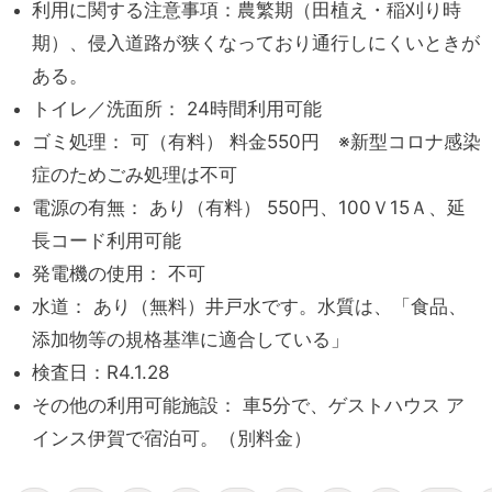
利用に関する注意事項：農繁期（田植え・稲刈り時
期）、侵入道路が狭くなっており通行しにくいときが
ある。
トイレ／洗面所： 24時間利用可能
ゴミ処理： 可（有料） 料金550円 ※新型コロナ感染
症のためごみ処理は不可
電源の有無： あり（有料） 550円、100Ｖ15Ａ、延
長コード利用可能
発電機の使用： 不可
水道： あり（無料）井戸水です。水質は、「食品、
添加物等の規格基準に適合している」
検査日：R4.1.28
その他の利用可能施設： 車5分で、ゲストハウス ア
インス伊賀で宿泊可。（別料金）