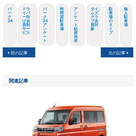
パ
ドラ
パ
時
ア
タイ
駐
無
ー
イバ
ー
間
ン
ムズ
車
人
ク
ー向
ク
貸
ケ
クラ
場
駐
24
け会
24
駐
ー
ブ会
の
車
員制
ア
車
ト
員対
タ
場
サー
ン
場
結
象
イ
ビス
ケ
果
プ
ー
発
ト
表
投
前の記事
次の記事
稿
ナ
関連記事
ビ
ゲ
ー
シ
ョ