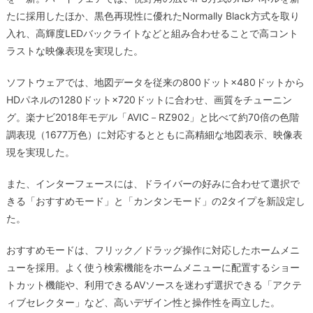
たに採用したほか、黒色再現性に優れたNormally Black方式を取り
入れ、高輝度LEDバックライトなどと組み合わせることで高コント
ラストな映像表現を実現した。
ソフトウェアでは、地図データを従来の800ドット×480ドットから
HDパネルの1280ドット×720ドットに合わせ、画質をチューニン
グ。楽ナビ2018年モデル「AVIC－RZ902」と比べて約70倍の色階
調表現（1677万色）に対応するとともに高精細な地図表示、映像表
現を実現した。
また、インターフェースには、ドライバーの好みに合わせて選択で
きる「おすすめモード」と「カンタンモード」の2タイプを新設定し
た。
おすすめモードは、フリック／ドラッグ操作に対応したホームメニ
ューを採用。よく使う検索機能をホームメニューに配置するショー
トカット機能や、利用できるAVソースを迷わず選択できる「アクテ
ィブセレクター」など、高いデザイン性と操作性を両立した。