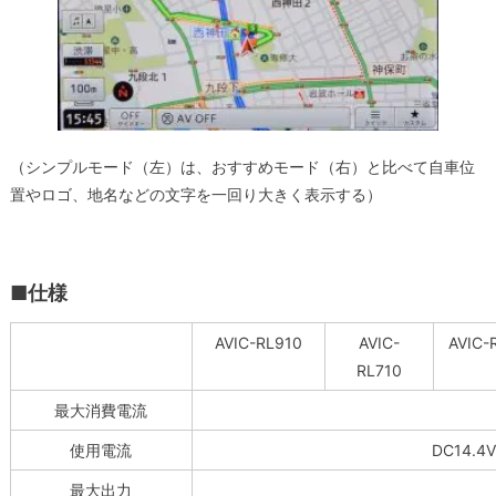
（シンプルモード（左）は、おすすめモード（右）と比べて自車位
置やロゴ、地名などの文字を一回り大きく表示する）
■仕様
AVIC-RL910
AVIC-
AVIC-
RL710
最大消費電流
使用電流
DC14.4
最大出力