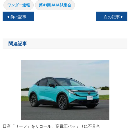
ワンダー速報
第41回JAIA試乗会
投
前の記事
次の記事
稿
ナ
関連記事
ビ
ゲ
ー
シ
ョ
ン
日産「リーフ」をリコール、高電圧バッテリに不具合