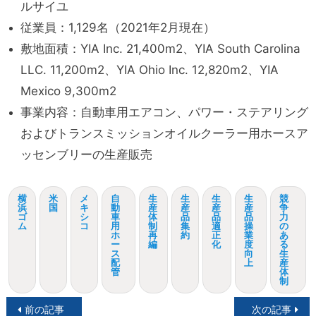
ルサイユ
従業員：1,129名（2021年2月現在）
敷地面積：YIA Inc. 21,400m2、YIA South Carolina
LLC. 11,200m2、YIA Ohio Inc. 12,820m2、YIA
Mexico 9,300m2
事業内容：自動車用エアコン、パワー・ステアリング
およびトランスミッションオイルクーラー用ホースア
ッセンブリーの生産販売
横
米
メ
自
生
生
生
生
競
浜
国
キ
動
産
産
産
産
争
ゴ
シ
車
体
品
品
品
力
ム
コ
用
制
集
適
操
の
ホ
再
約
正
業
あ
ー
編
化
度
る
ス
向
生
配
上
産
管
体
制
投
前の記事
次の記事