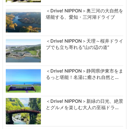
＜Drive! NIPPON＞奥三河の大自然を
堪能する、愛知・三河湖ドライブ
＜Drive! NIPPON＞天理～桜井ドライ
ブでも立ち寄れる“山の辺の道”
＜Drive! NIPPON＞静岡県伊東市をま
るっと堪能！名湯に癒され自然と…
＜Drive! NIPPON＞新緑の日光、絶景
とグルメを楽しむ大人の至福ドラ…