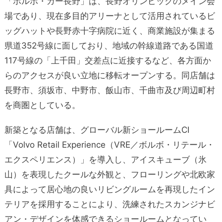
「ボルボ・カー長野」は、長野オリンピックのメイン会
場であり、現在多目的アリーナとして活用されているビ
ッグハットや長野赤十字病院に近く、商業施設が集まる
県道352号線に面しており、地域の幹線道路である国道
117号線の「上千田」交差点に近接するなど、各方面か
らのアクセスが良い立地に移転オープンする。同店舗は
長野市、須坂市、中野市、飯山市、千曲市及び周辺町村
を商圏としている。
新築となる店舗は、グローバル新ショールームCI
「Volvo Retail Experience（VRE／ボルボ・リテール・
エクスペリエンス）」を導入し、アイスキューブ（氷
山）を表現したクールな外観と、フローリングや北欧家
具によって居心地の良いリビングルームを再現したイン
テリアを採用することにより、洗練されたスカンジナビ
アン・デザインを体感できるショールームとなってい