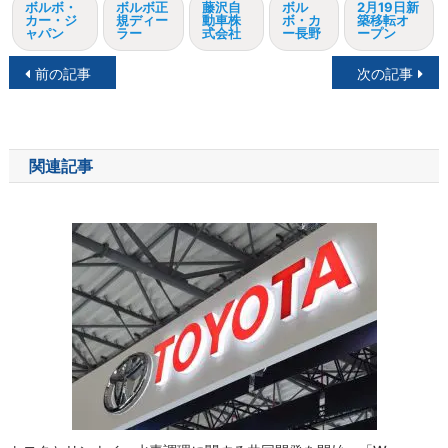
ボルボ・
ボルボ正
藤沢自
ボル
2月19日新
カー・ジ
規ディー
動車株
ボ・カ
築移転オ
ャパン
ラー
式会社
ー長野
ープン
投
前の記事
次の記事
稿
ナ
関連記事
ビ
ゲ
ー
シ
ョ
ン