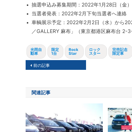
抽選申込み募集期間：2022年1月28日（金）
当選者発表：2022年2月下旬当選者へ連絡
車輌展示予定：2022年2月2日（水）から20
／GALLERY 麻布」（東京都港区麻布台 2-
光岡自
限定
Rock
ロック
完売記念
動車
1台
Star
スター
限定車
投
前の記事
稿
ナ
関連記事
ビ
ゲ
ー