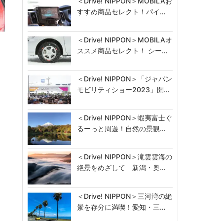
＜Drive! NIPPON＞MOBILAお
すすめ商品セレクト！パイ…
＜Drive! NIPPON＞MOBILAオ
ススメ商品セレクト！ シー…
＜Drive! NIPPON＞「ジャパン
モビリティショー2023」開…
＜Drive! NIPPON＞蝦夷富士ぐ
るーっと周遊！自然の景観…
＜Drive! NIPPON＞滝雲雲海の
絶景をめざして 新潟・奥…
＜Drive! NIPPON＞三河湾の絶
景を存分に満喫！愛知・三…