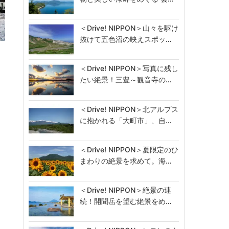
＜Drive! NIPPON＞山々を駆け
抜けて五色沼の映えスポッ…
＜Drive! NIPPON＞写真に残し
たい絶景！三豊～観音寺の…
＜Drive! NIPPON＞北アルプス
に抱かれる「大町市」、自…
＜Drive! NIPPON＞夏限定のひ
まわりの絶景を求めて。海…
＜Drive! NIPPON＞絶景の連
続！開聞岳を望む絶景をめ…