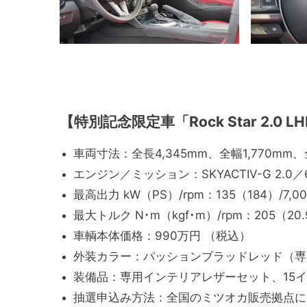
【特別記念限定車「Rock Star 2.0 LH
車両寸法：全長4,345mm、全幅1,770mm、全
エンジン／ミッション：SKYACTIV-G 2.0／6
最高出力 kW（PS）/rpm：135（184）/7,00
最大トルク N･m（kgf･m）/rpm：205（20.9
車輌本体価格：990万円 （税込）
外装カラー：パッションブラッドレッド（専
装備品：専用インテリアレザーセット、15
抽選申込み方法：全国のミツオカ販売拠点にて