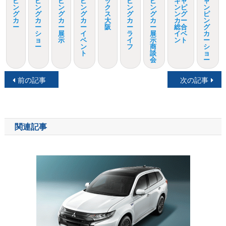
ピ
ピ
ピ
ピ
ッ
ピ
ピ
キャ
ャ
ン
ン
ン
ン
ク
ン
ン
ンピ
ン
グ
グ
グ
グ
ス
グ
グ
ング
ピ
カ
カ
カ
カ
大
カ
カ
カー
ン
ー
ー
ー
ー
阪
ー
ー
総合
グ
シ
展
イ
ラ
展
イベ
カ
ョ
示
ベ
イ
示
ント
ー
ー
ン
フ
商
シ
ト
談
ョ
会
ー
投
前の記事
次の記事
稿
ナ
関連記事
ビ
ゲ
ー
シ
ョ