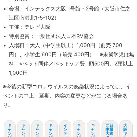
会場：インテックス大阪 1号館・2号館（大阪市住之
江区南港北1-5-102）
主催：テレビ大阪
特別協賛：一般社団法人日本RV協会
入場料：大人（中学生以上）1,000円（前売 700
円）、小学生 600円（前売 400円） ※未就学児は無
料 ※ペット同伴／ペットケア費 1頭500円、2頭以上
1,000円
※今後の新型コロナウイルスの感染状況によっては、イ
ベントの中止、延期、内容の変更などが生じる場合あ
り。
キ
キ
キ
キ
イ
キ
キ
西日
大
ャ
ャ
ャ
ャ
ン
ャ
ャ
本最
阪
ン
ン
ン
ン
テ
ン
ン
大級
キ