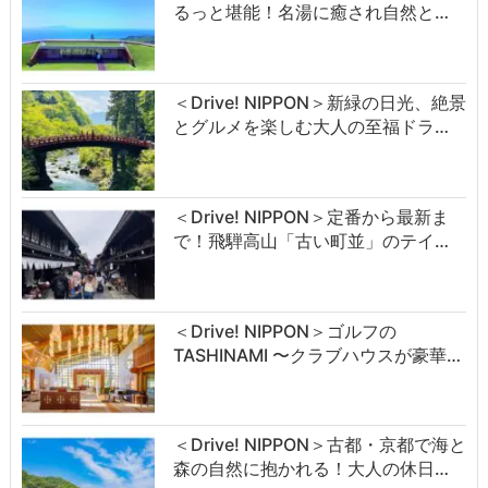
るっと堪能！名湯に癒され自然と…
＜Drive! NIPPON＞新緑の日光、絶景
とグルメを楽しむ大人の至福ドラ…
＜Drive! NIPPON＞定番から最新ま
で！飛騨高山「古い町並」のテイ…
＜Drive! NIPPON＞ゴルフの
TASHINAMI 〜クラブハウスが豪華…
＜Drive! NIPPON＞古都・京都で海と
森の自然に抱かれる！大人の休日…