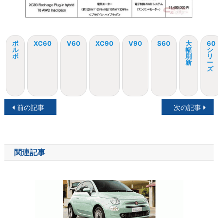
ボ
XC60
V60
XC90
V90
S60
大
60
ル
幅
シ
ボ
刷
リ
新
ー
ズ
投
前の記事
次の記事
稿
ナ
関連記事
ビ
ゲ
ー