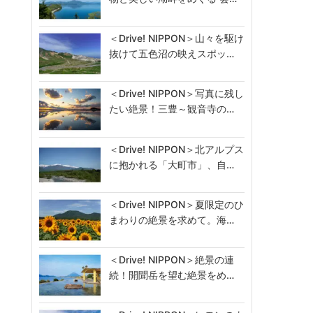
＜Drive! NIPPON＞山々を駆け
抜けて五色沼の映えスポッ…
＜Drive! NIPPON＞写真に残し
たい絶景！三豊～観音寺の…
＜Drive! NIPPON＞北アルプス
に抱かれる「大町市」、自…
＜Drive! NIPPON＞夏限定のひ
まわりの絶景を求めて。海…
＜Drive! NIPPON＞絶景の連
続！開聞岳を望む絶景をめ…