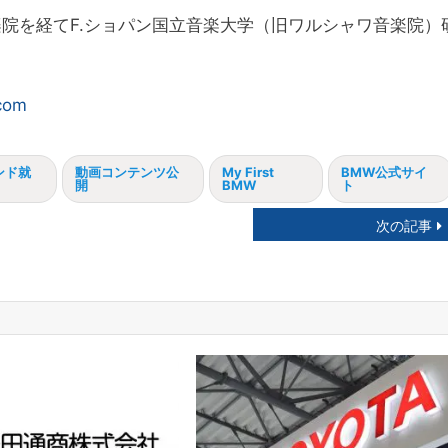
楽院を経てF.ショパン国立音楽大学（旧ワルシャワ音楽院）
.com
ンド就
動画コンテンツ公
My First
BMW公式サイ
開
BMW
ト
次の記事