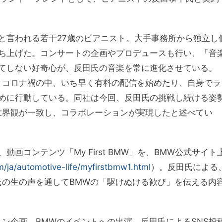
と言われる若干27歳のピアニスト。大手事務所から独立し
ち上げた。コンサートの企画やプロデュースも行い、「音
てしない好奇心が、反田氏の音楽を常に進化させている。
続くコロナ禍の中、いち早く有料の配信を始めたり、自身でラ
めに行動している。同社は今回、反田氏の挑戦し続ける姿
世界観が一致し、コラボレーションが実現したと述べてい
画コンテンツ「My First BMW」を、BMW公式サイト
ja/automotive-life/myfirstbmw1.html
）。反田氏による
氏の生の声を通してBMWの「駆けぬける歓び」を伝える内
ン企画、BMWのイベントへの出演、反田氏によるSNS投