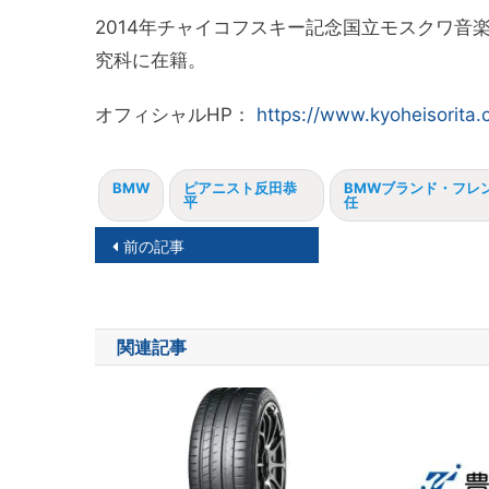
2014年チャイコフスキー記念国立モスクワ音
究科に在籍。
オフィシャルHP：
https://www.kyoheisorita
BMW
ピアニスト反田恭
BMWブランド・フレ
平
任
投
前の記事
稿
ナ
関連記事
ビ
ゲ
ー