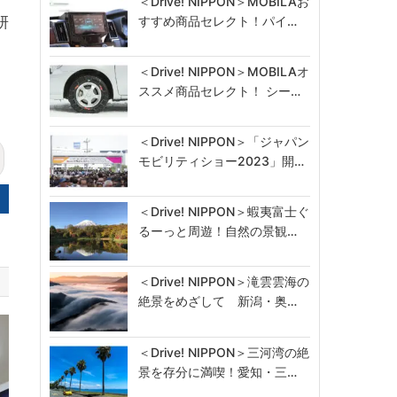
＜Drive! NIPPON＞MOBILAお
研
すすめ商品セレクト！パイ…
＜Drive! NIPPON＞MOBILAオ
ススメ商品セレクト！ シー…
＜Drive! NIPPON＞「ジャパン
モビリティショー2023」開…
＜Drive! NIPPON＞蝦夷富士ぐ
るーっと周遊！自然の景観…
＜Drive! NIPPON＞滝雲雲海の
絶景をめざして 新潟・奥…
＜Drive! NIPPON＞三河湾の絶
景を存分に満喫！愛知・三…