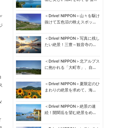
＜Drive! NIPPON＞山々を駆け
デ
抜けて五色沼の映えスポッ…
ジ
＜Drive! NIPPON＞写真に残し
たい絶景！三豊～観音寺の…
＜Drive! NIPPON＞北アルプス
に抱かれる「大町市」、自…
ョ
＜Drive! NIPPON＞夏限定のひ
ス
まわりの絶景を求めて。海…
メ
＜Drive! NIPPON＞絶景の連
続！開聞岳を望む絶景をめ…
ィ
知