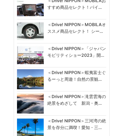
＜Drive! NIPPON＞MOBILAお
すすめ商品セレクト！パイ…
＜Drive! NIPPON＞MOBILAオ
ススメ商品セレクト！ シー…
＜Drive! NIPPON＞「ジャパン
モビリティショー2023」開…
＜Drive! NIPPON＞蝦夷富士ぐ
るーっと周遊！自然の景観…
さ
＜Drive! NIPPON＞滝雲雲海の
絶景をめざして 新潟・奥…
＜Drive! NIPPON＞三河湾の絶
景を存分に満喫！愛知・三…