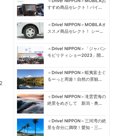
＜Drive! NIPPON＞MOBILAお
すすめ商品セレクト！パイ…
＜Drive! NIPPON＞MOBILAオ
ススメ商品セレクト！ シー…
＜Drive! NIPPON＞「ジャパン
モビリティショー2023」開…
＜Drive! NIPPON＞蝦夷富士ぐ
ん
るーっと周遊！自然の景観…
2
＜Drive! NIPPON＞滝雲雲海の
絶景をめざして 新潟・奥…
＜Drive! NIPPON＞三河湾の絶
景を存分に満喫！愛知・三…