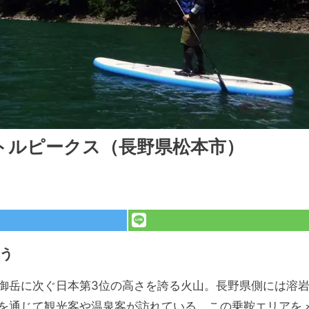
トルピークス（長野県松本市）
う
御岳に次ぐ日本第3位の高さを誇る火山。長野県側には溶
を通じて観光客や温泉客が訪れている。この乗鞍エリアを