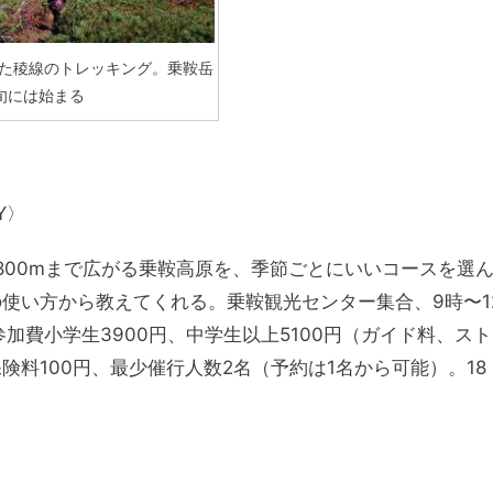
た稜線のトレッキング。乗鞍岳
旬には始まる
Y〉
〜1800mまで広がる乗鞍高原を、季節ごとにいいコースを選
使い方から教えてくれる。乗鞍観光センター集合、9時〜1
参加費小学生3900円、中学生以上5100円（ガイド料、スト
料100円、最少催行人数2名（予約は1名から可能）。18