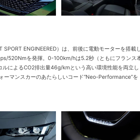
T SPORT ENGINEERED）は、前後に電動モーターを搭載
/520Nmを発揮。0-100km/hは5.2秒（ともにフランス
ルによるCO2排出量46g/kmという高い環境性能を両立し
ンスカーのあたらしいコード“Neo-Performance”を