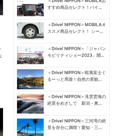
＜Drive! NIPPON＞MOBILAお
すすめ商品セレクト！パイ…
＜Drive! NIPPON＞MOBILAオ
ススメ商品セレクト！ シー…
し
＜Drive! NIPPON＞「ジャパン
モビリティショー2023」開…
本
＜Drive! NIPPON＞蝦夷富士ぐ
るーっと周遊！自然の景観…
＜Drive! NIPPON＞滝雲雲海の
絶景をめざして 新潟・奥…
＜Drive! NIPPON＞三河湾の絶
景を存分に満喫！愛知・三…