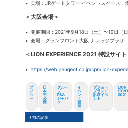
会場：JRゲートタワー イベントスペース 愛
＜大阪会場＞
開催期間：2021年9月18日（土）〜19日（日）1
会場：グランフロント大阪 ナレッジプラザ 
＜LION EXPERIENCE 2021 特設サイ
https://web.peugeot.co.jp/cpn/lion-experi
プ
日
グルー
イ
プジョー
LION
ジ
本
プ
ベ
ブランド
EXPE
ョ
初
PSA
ン
訴求イベ
2021
ー
公
ジャパ
ト
ント
開
ン
開
催
投
前の記事