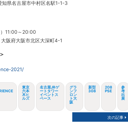
知県名古屋市中村区名駅1-1-3
1:00～20:00
大阪府大阪市北区大深町4-1
ト＞
ence-2021/
東京
名古屋JRゲ
グラ
新型
208
参
RIENCE
六本
ートタワー
ンフ
308
PSE
考
木ヒ
イベントス
ロン
出
ルズ
ペース
ト大
展
阪
次の記事