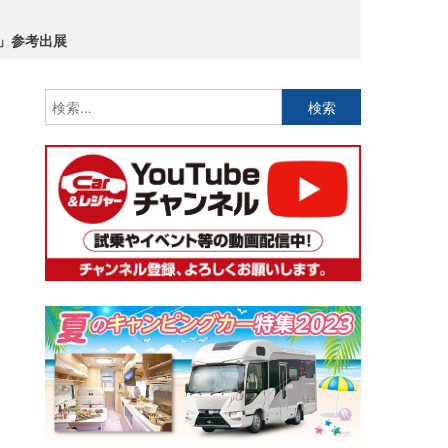
E」参考出展
検
索: