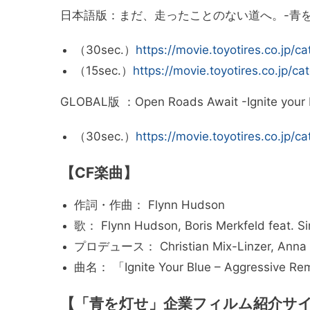
日本語版：まだ、走ったことのない道へ。-青を
（30sec.）
https://movie.toyotires.co.jp/
（15sec.）
https://movie.toyotires.co.jp/
GLOBAL版 ：Open Roads Await -Ignite your 
（30sec.）
https://movie.toyotires.co.jp/
【CF楽曲】
作詞・作曲： Flynn Hudson
歌： Flynn Hudson, Boris Merkfeld feat. S
プロデュース： Christian Mix-Linzer, Anna M
曲名： 「Ignite Your Blue – Aggressive Re
【「青を灯せ」企業フィルム紹介サ