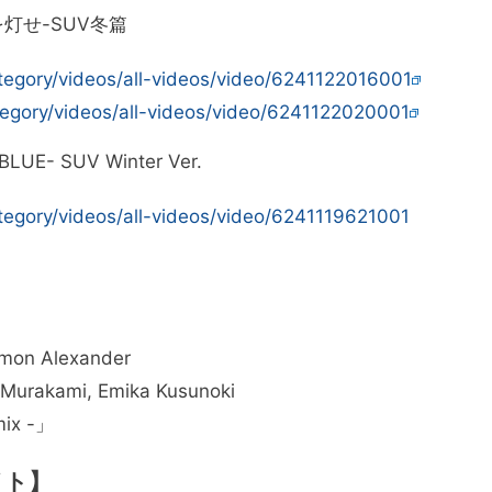
灯せ-SUV冬篇
category/videos/all-videos/video/6241122016001
category/videos/all-videos/video/6241122020001
BLUE- SUV Winter Ver.
category/videos/all-videos/video/6241119621001
imon Alexander
urakami, Emika Kusunoki
mix -」
イト】