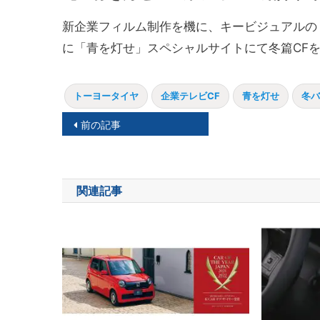
新企業フィルム制作を機に、キービジュアルの
に「青を灯せ」スペシャルサイトにて冬篇CFを
トーヨータイヤ
企業テレビCF
青を灯せ
冬バ
投
前の記事
稿
ナ
関連記事
ビ
ゲ
ー
シ