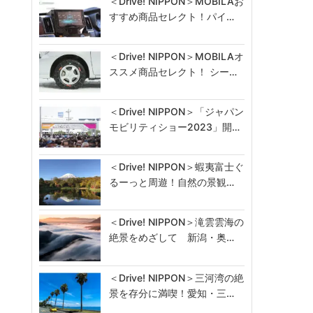
＜Drive! NIPPON＞MOBILAお
すすめ商品セレクト！パイ…
＜Drive! NIPPON＞MOBILAオ
ススメ商品セレクト！ シー…
＜Drive! NIPPON＞「ジャパン
モビリティショー2023」開…
＜Drive! NIPPON＞蝦夷富士ぐ
るーっと周遊！自然の景観…
＜Drive! NIPPON＞滝雲雲海の
絶景をめざして 新潟・奥…
＜Drive! NIPPON＞三河湾の絶
景を存分に満喫！愛知・三…