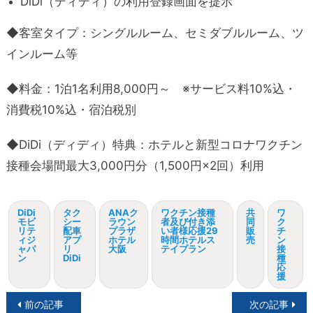
DiDi（ディディ）の利用登録画面を提示
◆客室タイプ：シングルルーム、セミダブルルーム、ツ
インルーム等
◆料金：1泊1名利用8,000円～ ※サービス料10%込・
消費税10%込・宿泊税別
◆DiDi（ディディ）特典：ホテルと新型コロナワクチン
接種会場間最大3,000円分（1,500円×2回）利用
DiDi
タク
ANAク
ワクチン接種
共
ワ
モビ
シー
ラウン
者及び付き添
同
ク
リテ
配車
プラザ
い者様応援29
販
チ
ィジ
アプ
ホテル
時間ホテルス
売
ン
ャパ
リ
大阪
テイプラン
接
ン
DiDi
種
応
援
投
前の記事
次の記事