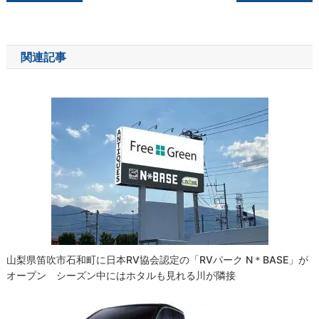
稿
ナ
関連記事
ビ
ゲ
ー
シ
ョ
ン
山梨県笛吹市石和町に日本RV協会認定の「RVパーク N＊BASE」が
オープン シーズン中にはホタルも見れる川が隣接