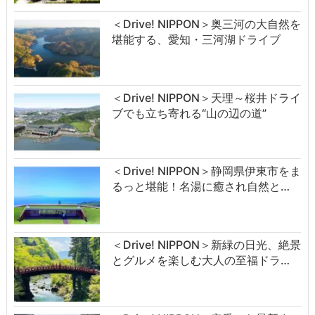
＜Drive! NIPPON＞奥三河の大自然を
堪能する、愛知・三河湖ドライブ
＜Drive! NIPPON＞天理～桜井ドライ
ブでも立ち寄れる“山の辺の道”
＜Drive! NIPPON＞静岡県伊東市をま
るっと堪能！名湯に癒され自然と…
＜Drive! NIPPON＞新緑の日光、絶景
とグルメを楽しむ大人の至福ドラ…