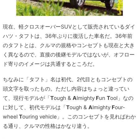
現在、軽クロスオーバーSUVとして販売されているダイ
ハツ・タフトは、36年ぶりに復活した車名だ。36年前
のタフトとは、クルマの規格やコンセプトも現在と大き
く異なるので、直接の後継モデルではないが、オフロー
ド寄りのイメージは共通するところだ。
ちなみに「タフト」名は初代、2代目ともコンセプトの
頭文字を取ったもの。ただし内容はちょっと違ってい
て、現行モデルが「
T
ough &
A
lmighty
F
un
T
ool」なの
に対して、初代モデルは「
T
ough &
A
lmighty
F
our-
wheel
T
ouring vehicle」。このコンセプトを見ればわか
る通り、クルマの性格はかなり違う。