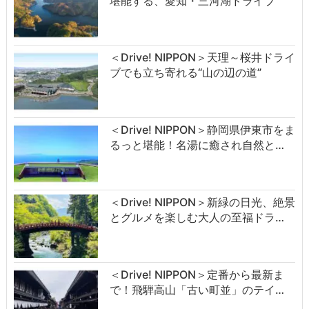
堪能する、愛知・三河湖ドライブ
＜Drive! NIPPON＞天理～桜井ドライ
ブでも立ち寄れる“山の辺の道”
＜Drive! NIPPON＞静岡県伊東市をま
るっと堪能！名湯に癒され自然と…
＜Drive! NIPPON＞新緑の日光、絶景
とグルメを楽しむ大人の至福ドラ…
＜Drive! NIPPON＞定番から最新ま
で！飛騨高山「古い町並」のテイ…