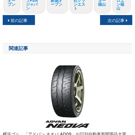
オー
プPSA
新築オ
社グラ
ョー
ロエ
プン
ジャパ
ープン
ンエス
福山
ン福
ン
ト
山
投
前の記事
次の記事
稿
ナ
関連記事
ビ
ゲ
ー
シ
ョ
ン
横浜ゴム、「アドバン ネオバ AD09」が日刊自動車新聞用品大賞