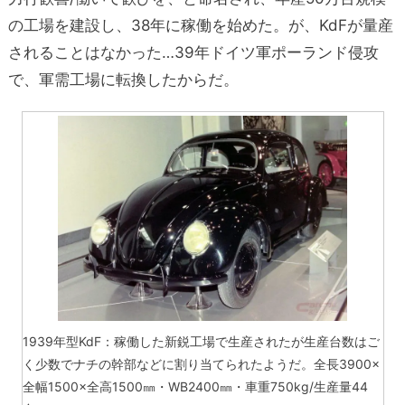
の工場を建設し、38年に稼働を始めた。が、KdFが量産
されることはなかった…39年ドイツ軍ポーランド侵攻
で、軍需工場に転換したからだ。
1939年型KdF：稼働した新鋭工場で生産されたが生産台数はご
く少数でナチの幹部などに割り当てられたようだ。全長3900×
全幅1500×全高1500㎜・WB2400㎜・車重750kg/生産量44