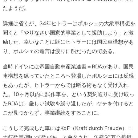
たようだ。
詳細は省くが、34年ヒトラーはポルシェの大衆車構想を
聞くと「やりなさい国家的事業として援助しよう」と激
励した。幸いなことに既にヒトラーには国民車構想があ
り、ポルシェの進言は渡りに船だったのである。
当時ドイツには帝国自動車産業連盟＝RDAがあり、国民
車構想を練っていたところへ登場したポルシェには反感
もあったが、ヒトラーからでは断る術もなく受け入れ
た。10ヶ月以内に試作車を、という契約通りに受け取っ
たRDAは、厳しい試験を繰り返したが、ケチを付けると
こが見つからず、事業継続をすることに。
こうして完成した車にはKdF（Kraft durch Freude）＝
力行歓喜/働いて歓びを、と命名され、年産50万台規模