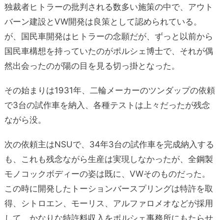
独裁者ヒトラーの批判される数多い施策の中で、アウト
バーン建設とVW開発は良策として認められている。
が、国民車開発はヒトラーの念願だが、ずっと以前から
国民車構想を持っていたのがポルシェ博士で、それが偶
然出会ったのが陽の目を見る切っ掛となった。
その始まりは1931年、二輪メーカーのツンダップの依頼
で3台の試作車を納入、各種テストは上々だったが残念
ながら没。
次の依頼主はNSUで、34年3台の試作車を完成納入する
も、これも残念ながら生産は実現しなかったが、全鋼製
モノコックボディーの姿は既に、VWそのものだった。
この時に開発したトーションバースプリングは特許を取
得、シトロエン、モーリス、アルファロメオなどが採用
して、かなりな特許料収入をポルシェ事務所にもたらせ