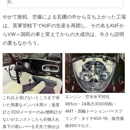
台。
やがて敗戦、空爆による瓦礫の中から立ち上がった工場
は、英軍管轄下でKdFの生産を再開し、その名もKdFか
らVW＝国民の車と変えてからの大成功は、今さら説明
の要もなかろう。
エンジン：空冷水平対抗
これ以上省けないところまで省
985cc・24馬力3000回転・
いた簡素なインパネ周り；速度
4MT・四輪トーションバースプ
計とODOメーターのみ/燃料計が
リング・タイヤ450-16。販売価
ないがエンストしたら右物入れ
格990マルク。
真下の黒レバーを爪先で倒せば