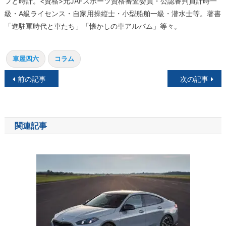
フと時計。<資格>元JAFスポーツ資格審査委員・公認審判員計時一
級・A級ライセンス・自家用操縦士・小型船舶一級・潜水士等。著書
「進駐軍時代と車たち」「懐かしの車アルバム」等々。
車屋四六
コラム
投
前の記事
次の記事
稿
ナ
関連記事
ビ
ゲ
ー
シ
ョ