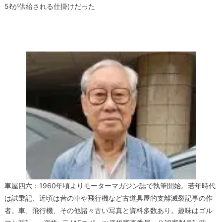
5ℓが供給される仕掛けだった
車屋四六：1960年頃よりモーターマガジン誌で執筆開始。若年時代
は試乗記、近頃は昔の車や飛行機など古道具屋的支離滅裂記事の作
者。車、飛行機、その他諸々古い写真と資料多数あり。趣味はゴル