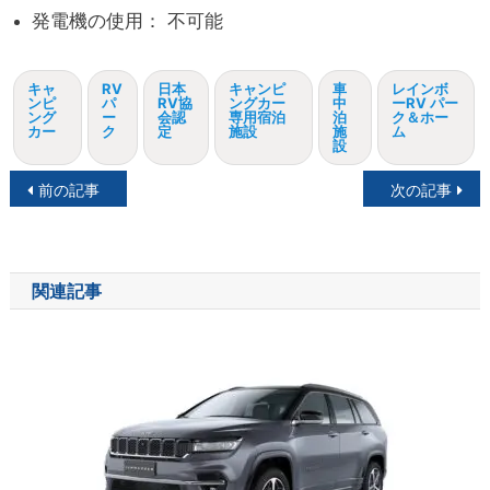
発電機の使用： 不可能
キャ
RV
日本
キャンピ
車
レインボ
ンピ
パ
RV協
ングカー
中
ーRV パー
ング
ー
会認
専用宿泊
泊
ク＆ホー
カー
ク
定
施設
施
ム
設
投
前の記事
次の記事
稿
ナ
関連記事
ビ
ゲ
ー
シ
ョ