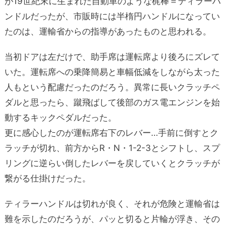
が19世紀末に生まれた自動車のような梶棒＝ティラーハ
ンドルだったが、市販時には半楕円ハンドルになってい
たのは、運輸省からの指導があったものと思われる。
当初ドアは左だけで、助手席は運転席より後ろにズレて
いた。運転席への乗降簡易と車幅低減をしながら太った
人もという配慮だったのだろう。異常に長いクラッチペ
ダルと思ったら、蹴飛ばして後部のガス電エンジンを始
動するキックペダルだった。
更に感心したのが運転席右下のレバー…手前に倒すとク
ラッチが切れ、前方からR・N・1-2-3とシフトし、スプ
リングに逆らい倒したレバーを戻していくとクラッチが
繋がる仕掛けだった。
ティラーハンドルは切れが良く、それが危険と運輸省は
難を示したのだろうが、パッと切ると片輪が浮き、その