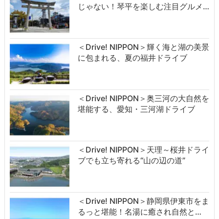
じゃない！琴平を楽しむ注目グルメ…
＜Drive! NIPPON＞輝く海と湖の美景
に包まれる、夏の福井ドライブ
＜Drive! NIPPON＞奥三河の大自然を
堪能する、愛知・三河湖ドライブ
＜Drive! NIPPON＞天理～桜井ドライ
ブでも立ち寄れる“山の辺の道”
＜Drive! NIPPON＞静岡県伊東市をま
るっと堪能！名湯に癒され自然と…