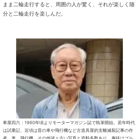
まま二輪走行すると、周囲の人が驚く、それが楽しく随
分と二輪走行を楽しんだ。
車屋四六：1960年頃よりモーターマガジン誌で執筆開始。若年時代
は試乗記、近頃は昔の車や飛行機など古道具屋的支離滅裂記事の作
者。車、飛行機、その他諸々古い写真と資料多数あり。趣味はゴル