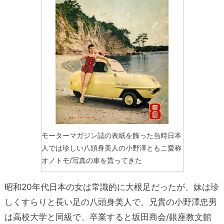
モーターマガジン誌の表紙を飾った当時日本
人では珍しい八頭身美人の小野澤ともこ愛称
オノトモ/写真の車を貰ってきた
昭和20年代日本の女は常識的に大根足だったが、妹は珍
しくすらりと長い足の八頭身美人で、兄貴の小野澤忠男
は高校大学と同級で、卒業すると坂田商会/銀座教文館