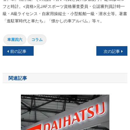
フと時計。<資格>元JAFスポーツ資格審査委員・公認審判員計時一
級・A級ライセンス・自家用操縦士・小型船舶一級・潜水士等。著書
「進駐軍時代と車たち」「懐かしの車アルバム」等々。
車屋四六
コラム
投
前の記事
次の記事
稿
ナ
関連記事
ビ
ゲ
ー
シ