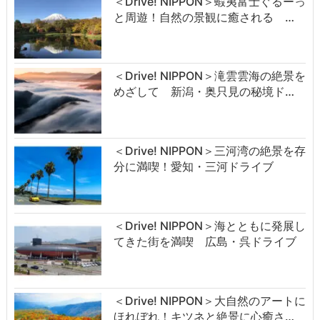
＜Drive! NIPPON＞蝦夷富士ぐるーっ
と周遊！自然の景観に癒される …
＜Drive! NIPPON＞滝雲雲海の絶景を
めざして 新潟・奥只見の秘境ド…
＜Drive! NIPPON＞三河湾の絶景を存
分に満喫！愛知・三河ドライブ
＜Drive! NIPPON＞海とともに発展し
てきた街を満喫 広島・呉ドライブ
＜Drive! NIPPON＞大自然のアートに
ほれぼれ！キツネと絶景に心癒さ…