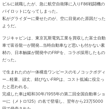
ビルに就職したが、急に航空自衛隊に入りF86戦闘機の
パイロットになってしまった。
私がグライダーに乗せたのが、空に目覚めた原因だった
ようだ。
フジキャビンは、東京瓦斯電気工業を買収した富士自動
車で富谷龍一が開発…当時自動車など思いも付かない素
材の、日本触媒が開発中のFRPを、コラボ採用したもの
だった。
で生まれたのが一体構造ワンピースのモノコックボディ
ー…軽量、頑丈、錆びないFRPは、コスト低減に役立っ
たと思われる。
完成した車は昭和30年/1955年の第二回全国自動車ショ
ーに｛メトロ125｝の名で登場し、翌年から23万5000
円で発売された。