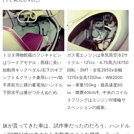
トヨタ博物館蔵のフジキャビン
ガス電エンジンは単気筒空冷2サ
はツードアモデル：異様に長い
イクル・121cc・4.75馬力/4750
始動用キックペダル/右下のギア
回転・3MT・全長2950x全幅
シフト＆クラッチ兼用レバー/助
1270x全高1250㎜・WB2000
手席前方に裸の蓄電池/ハンドル
㎜・車重150kg・最高速度60
下部水平は膝がつかえぬため。
㎞・燃費40km/ℓ。中央のコイル
スプリングはエンジン付後輪サ
スペンションの緩衝。
妹が貰ってきた車は、試作車だったのだろう、ハンドル