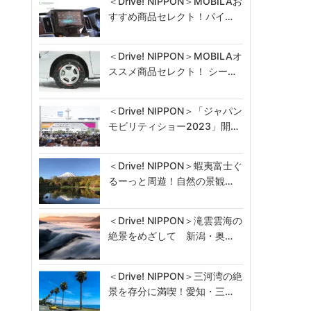
＜Drive! NIPPON＞MOBILAお
すすめ商品セレクト！パイ…
＜Drive! NIPPON＞MOBILAオ
ススメ商品セレクト！ シー…
＜Drive! NIPPON＞「ジャパン
モビリティショー2023」開…
＜Drive! NIPPON＞蝦夷富士ぐ
るーっと周遊！自然の景観…
＜Drive! NIPPON＞滝雲雲海の
絶景をめざして 新潟・奥…
＜Drive! NIPPON＞三河湾の絶
景を存分に満喫！愛知・三…