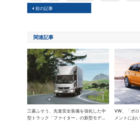
投
前の記事
稿
ナ
関連記事
ビ
ゲ
ー
シ
ョ
ン
三菱ふそう、先進安全装備を強化した中
VW、「ポロ
型トラック「ファイター」の新型モデ…
メントにお