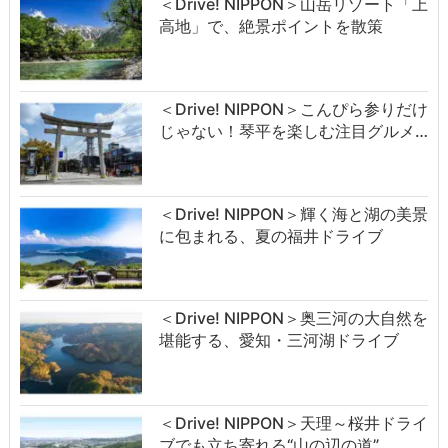
＜Drive! NIPPON＞山岳リゾート「上
高地」で、絶景ポイントを散策
＜Drive! NIPPON＞こんぴら参りだけ
じゃない！琴平を楽しむ注目グルメ…
＜Drive! NIPPON＞輝く海と湖の美景
に包まれる、夏の福井ドライブ
＜Drive! NIPPON＞奥三河の大自然を
堪能する、愛知・三河湖ドライブ
＜Drive! NIPPON＞天理～桜井ドライ
ブでも立ち寄れる“山の辺の道”