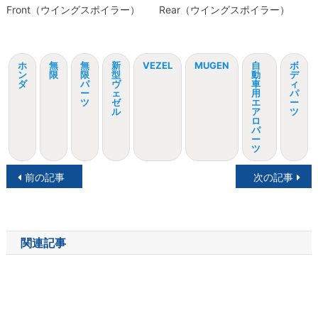
Front（ウイングスポイラー）
Rear（ウイングスポイラー）
ホ
無
無
新
VEZEL
MUGEN
自
ボ
ン
限
限
型
動
デ
ダ
パ
ヴ
車
ィ
ー
ェ
用
パ
ツ
ゼ
エ
ー
ル
ア
ツ
ロ
パ
ー
ツ
投
前の記事
次の記事
稿
ナ
関連記事
ビ
ゲ
ー