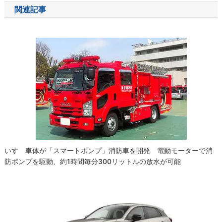
ナ
関連記事
ビ
ゲ
ー
シ
ョ
ン
いすゞ車体が「スマートポンプ」消防車を開発 電動モーターで消
防ポンプを駆動、約1時間毎分300リットルの放水が可能