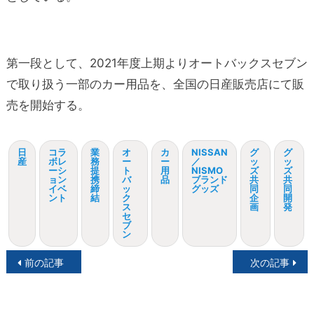
第一段として、2021年度上期よりオートバックスセブン
で取り扱う一部のカー用品を、全国の日産販売店にて販
売を開始する。
日
コラ
業
オ
カ
NISSAN
グ
グ
産
ボレ
務
ー
ー
／
ッ
ッ
ーシ
提
ト
用
NISMO
ズ
ズ
ョン
携
バ
品
ブランド
共
共
イベ
締
ッ
グッズ
同
同
ント
結
ク
企
開
ス
画
発
セ
ブ
ン
投
前の記事
次の記事
稿