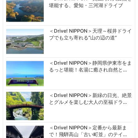
堪能する、愛知・三河湖ドライブ
＜Drive! NIPPON＞天理～桜井ドライ
ブでも立ち寄れる“山の辺の道”
＜Drive! NIPPON＞静岡県伊東市をま
るっと堪能！名湯に癒され自然と…
＜Drive! NIPPON＞新緑の日光、絶景
とグルメを楽しむ大人の至福ドラ…
＜Drive! NIPPON＞定番から最新ま
で！飛騨高山「古い町並」のテイ…