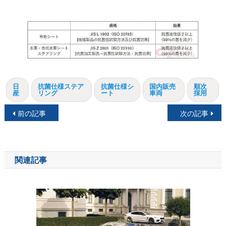
日
抗菌仕様ステア
抗菌仕様シ
国内販売
順次
産
リング
ート
車両
採用
投
前の記事
次の記事
稿
ナ
関連記事
ビ
ゲ
ー