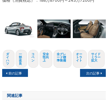
価格（消費税込）：188万8700円～243万7200円
ダ
一
コ
安全
全グレ
オー
サイド
イ
部
ペ
性向
ード標
トラ
ミラー
ハ
改
ン
上
準装備
イト
拡大
ツ
良
投
前の記事
次の記事
稿
ナ
関連記事
ビ