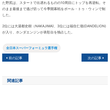
た野尻は、スタートで出遅れるものの10周目にトップを再逆転。そ
のまま最後まで逃げ切って今季開幕戦をポール・トゥ・ウィンで制
した。
2位には大湯都史樹（NAKAJIMA)、3位には福住仁嶺(DANDELION)
が入り、ホンダエンジンが表彰台を独占した。
全日本スーパーフォーミュラ選手権
投
前の記事
次の記事
稿
ナ
関連記事
ビ
ゲ
ー