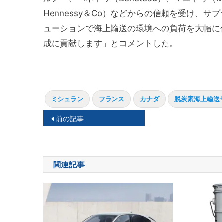
Hennessy＆Co）などからの信頼を受け、
ューションで海上輸送の環境への負荷を大幅に
成に貢献します」とコメントした。
ミシュラン
フランス
カナダ
脱炭素海上輸送
投
前の記事
稿
ナ
関連記事
ビ
ゲ
ー