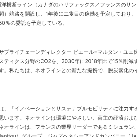
大西洋横断ライン（カナダのハリファックス／フランスのサン
間）航路を開設し、1年後に二隻目の稼働を予定しており、
50％の委託を予定している。
サプライチェーンディレクター ピエール=マルタン・ユエ
ィクス分野のCO2を、2030年に2018年比で15％削減
ます。私たちは、ネオラインとの新たな提携で、脱炭素化の
は、「イノベーションとサステナブルモビリティに注力す
思います。ネオラインは環境にやさしい、荷主の経済およ
ネオラインは、フランスの業界リーダーであるミシュラン
Manitou）グループ、ジャズヘネシーアンドカンパニー（Ja