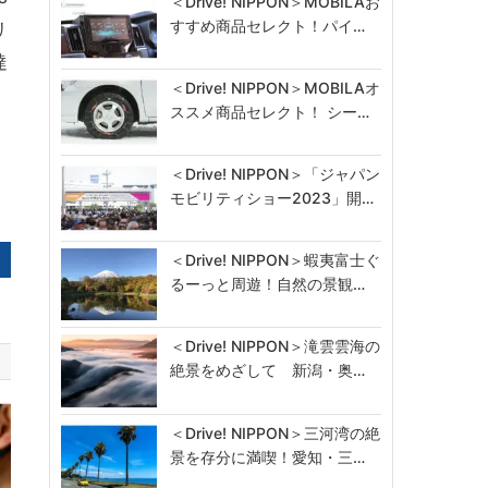
＜Drive! NIPPON＞MOBILAお
すすめ商品セレクト！パイ…
リ
達
＜Drive! NIPPON＞MOBILAオ
ススメ商品セレクト！ シー…
＜Drive! NIPPON＞「ジャパン
モビリティショー2023」開…
＜Drive! NIPPON＞蝦夷富士ぐ
るーっと周遊！自然の景観…
＜Drive! NIPPON＞滝雲雲海の
絶景をめざして 新潟・奥…
＜Drive! NIPPON＞三河湾の絶
景を存分に満喫！愛知・三…