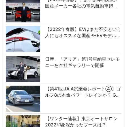
国産メーカー各社の電気自動車(B…
【2022年春版】EVはまだ不安という
人にもオススメな国産PHEVモデル…
日産、「アリア」第1号車納車セレモ
ニーを本社ギャラリーで開催
【第41回JAIA試乗会レポート④】ゴ
ルフ8の本命パワートレインか？ G…
【ワンダー速報】東京オートサロン
2022印象深かったブースは？