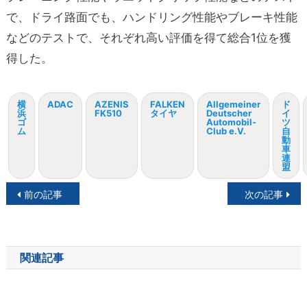
で、ドライ路面でも、ハンドリング性能やブレーキ性能
などのテストで、それぞれ高い評価を得て総合1位を獲
得した。
横
ADAC
AZENIS
FALKEN
Allgemeiner
ド
浜
FK510
タイヤ
Deutscher
イ
ゴ
Automobil-
ツ
ム
Club e.V.
自
動
車
連
盟
投
前の記事
次の記事
稿
ナ
関連記事
ビ
ゲ